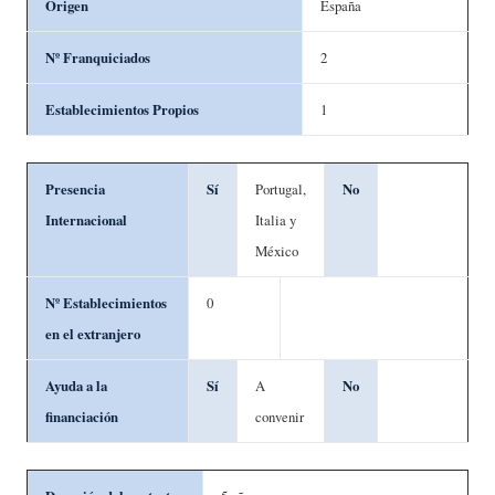
Origen
España
Nº Franquiciados
2
Establecimientos Propios
1
Presencia
Sí
Portugal,
No
Internacional
Italia y
México
Nº Establecimientos
0
en el extranjero
Ayuda a la
Sí
A
No
financiación
convenir