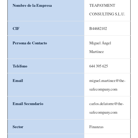
Nombre de la Empresa
TEAPAYMENT
CONSULTING S.L.U.
CIF
B44682102
Persona de Contacto
Miguel Ángel
Martínez
Teléfono
644 395 625
Email
miguel.martinez@the-
safecompany.com
Email Secundario
carlos.delatorre@the-
safecompany.com
Sector
Finanzas