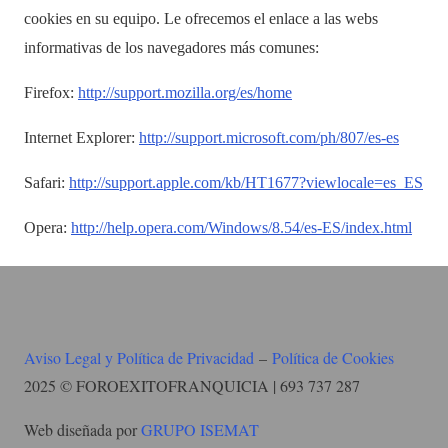
cookies en su equipo. Le ofrecemos el enlace a las webs
informativas de los navegadores más comunes:
Firefox:
http://support.mozilla.org/es/home
Internet Explorer:
http://support.microsoft.com/ph/807/es-es
Safari:
http://support.apple.com/kb/HT1677?viewlocale=es_ES
Opera:
http://help.opera.com/Windows/8.54/es-ES/index.html
Aviso Legal y Política de Privacidad
–
Política de Cookies
2025 © FOROEXITOFRANQUICIA | 693 737 287
Web diseñada por
GRUPO ISEMAT