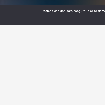
Usamos cookies para asegurar que te damos
Participantes Clave en el Foro Éxito Franqui
Reúne a un ecosistema diverso y completo de act