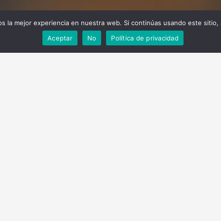
 la mejor experiencia en nuestra web. Si continúas usando este sitio,
Aceptar
No
Política de privacidad
¿A quién va dirigido?
cia, Retail y otras fórmulas de negocio
ores fundamentales para el crecimiento y la innovación en el 