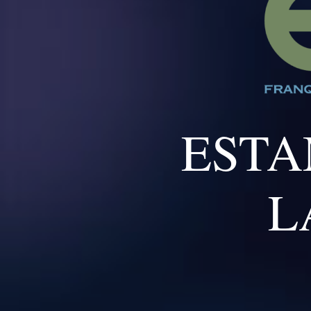
ESTA
L