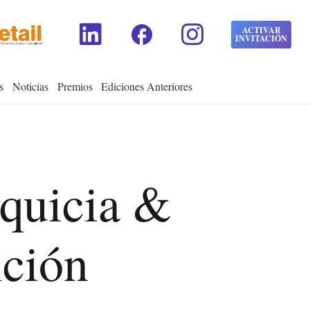
facebook
ACTIVAR
INVITACIÓN
s
Noticias
Premios
Ediciones Anteriores
nquicia &
ición