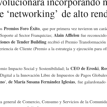
volucionará incorporando n
e ‘
networking’
de alto ren
Premios Foro Éxito
os
,
que por primera vez tuvieron un carác
Alain Afflelou
 Soporte al Sector Franquicias;
fue reconocido 
ciones de Tender Building
recibió el Premio Transformación 
riencia de Cliente (Premio a la estrategia y ejecución para ofr
CEO de Eroski
Ro
emio Impacto Social y Sostenibilidad; la
,
 Digital a la Innovación Libre de Impuestos de Pagos Globale
ino
de María Susana Fernández Iglesias
’,
,
fue galardonado 
tora general de Comercio, Consumo y Servicios de la Comuni