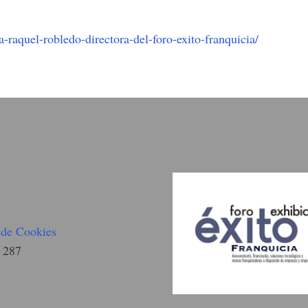
a-raquel-robledo-directora-del-foro-exito-franquicia/
a de Cookies
 287