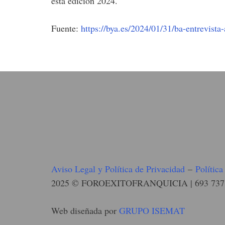
esta edición 2024.
Fuente:
https://bya.es/2024/01/31/ba-entrevista-
Aviso Legal y Política de Privacidad
–
Polític
2025 © FOROEXITOFRANQUICIA | 693 737
Web diseñada por
GRUPO ISEMAT